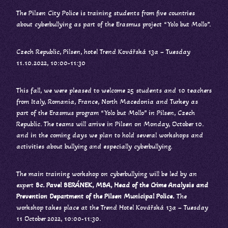
The Pilsen City Police is training students from five countries
about cyberbullying as part of the Erasmus project “Yolo but Mollo”.
Czech Republic, Pilsen, hotel Trend Kovářská 13a – Tuesday
11.10.2022, 10:00-11:30
This fall, we were pleased to welcome 25 students and 10 teachers
from Italy, Romania, France, North Macedonia and Turkey as
part of the Erasmus program “Yolo but Mollo” in Pilsen, Czech
Republic. The teams will arrive in Pilsen on Monday, October 10.
and in the coming days we plan to hold several workshops and
activities about bullying and especially cyberbullying.
The main training workshop on cyberbullying will be led by an
expert
Bc. Pavel BERÁNEK, MBA, Head of the Crime Analysis and
Prevention Department of the Pilsen Municipal Police.
The
workshop takes place at the Trend Hotel Kovářská 13a – Tuesday
11 October 2022, 10:00-11:30.