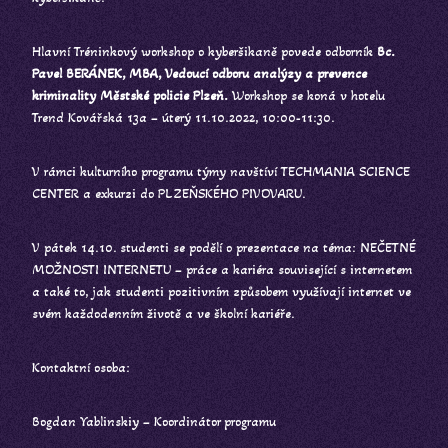
Hlavní Tréninkový workshop o kyberšikaně povede odborník
Bc.
Pavel BERÁNEK, MBA, Vedoucí odboru analýzy a prevence
kriminality Městské policie Plzeň.
Workshop se koná v hotelu
Trend Kovářská 13a – úterý 11.10.2022, 10:00-11:30.
V rámci kulturního programu týmy navštíví TECHMANIA SCIENCE
CENTER a exkurzi do PLZEŇSKÉHO PIVOVARU.
V pátek 14.10. studenti se podělí o prezentace na téma: NEČETNÉ
MOŽNOSTI INTERNETU – práce a kariéra související s internetem
a také to, jak studenti pozitivním způsobem využívají internet ve
svém každodenním životě a ve školní kariéře.
Kontaktní osoba:
Bogdan Yablinskiy – Koordinátor programu