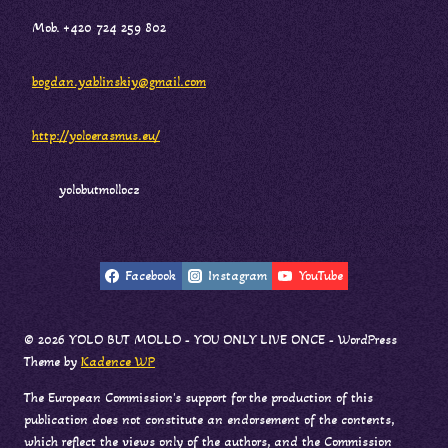
Mob. +420 724 259 802
bogdan.yablinskiy@gmail.com
http://yoloerasmus.eu/
yolobutmollocz
Facebook
Instagram
YouTube
© 2026 YOLO BUT MOLLO - YOU ONLY LIVE ONCE - WordPress
Theme by
Kadence WP
The European Commission's support for the production of this
publication does not constitute an endorsement of the contents,
which reflect the views only of the authors, and the Commission