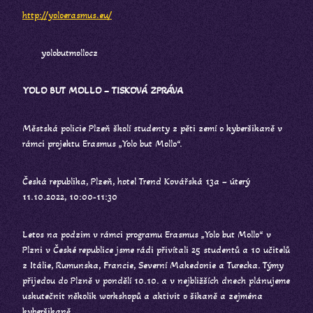
http://yoloerasmus.eu/
yolobutmollocz
YOLO BUT MOLLO – TISKOVÁ ZPRÁVA
Městská policie Plzeň školí studenty z pěti zemí o kyberšikaně v
rámci projektu Erasmus „Yolo but Mollo“.
Česká republika, Plzeň, hotel Trend Kovářská 13a – úterý
11.10.2022, 10:00-11:30
Letos na podzim v rámci programu Erasmus „Yolo but Mollo“ v
Plzni v České republice jsme rádi přivítali 25 studentů a 10 učitelů
z Itálie, Rumunska, Francie, Severní Makedonie a Turecka. Týmy
přijedou do Plzně v pondělí 10.10. a v nejbližších dnech plánujeme
uskutečnit několik workshopů a aktivit o šikaně a zejména
kyberšikaně.